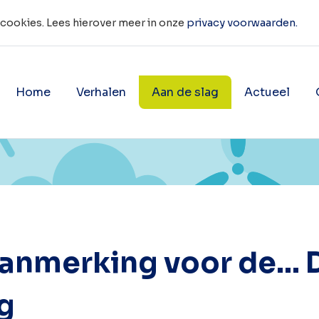
 cookies. Lees hierover meer in onze
privacy voorwaarden.
Home
Verhalen
Aan de slag
Actueel
ag met energie besparen?’
Ik woon in een huurhuis
Duurzaam
Toon onderliggende navigatie 
Toon onderligg
aanmerking voor de…
g