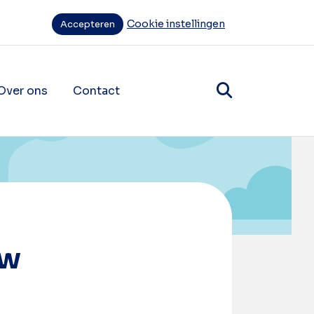
Cookie instellingen
Accepteren
Over ons
Contact
items
ende navigatie items
uw