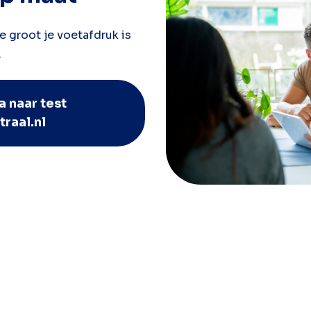
e groot je voetafdruk is
.
a naar test
traal.nl