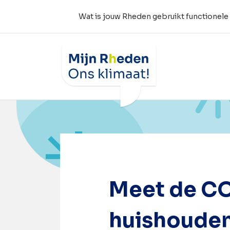
Wat is jouw Rheden gebruikt functionele
Wat is jouw Rheden
Home
Meet de CO2-voetafdruk van jouw 
Meet de CO
huishoude