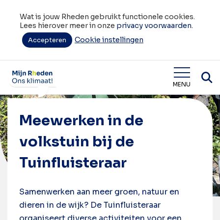
Wat is jouw Rheden gebruikt functionele cookies.
Lees hierover meer in onze
privacy voorwaarden.
Cookie instellingen
Accepteren
Home
Agenda
23
Meewerken in de volkstuin bij de Tuinfluisteraar
februari
Wat is jouw Rheden
MENU
Meewerken in de
volkstuin bij de
Tuinfluisteraar
Samenwerken aan meer groen, natuur en
dieren in de wijk? De Tuinfluisteraar
organiseert diverse activiteiten voor een