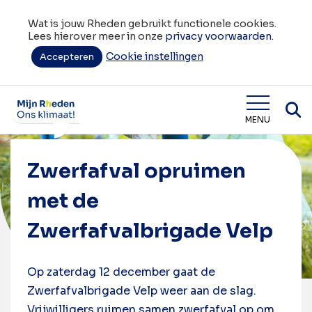
Wat is jouw Rheden gebruikt functionele cookies.
Lees hierover meer in onze
privacy voorwaarden.
Cookie instellingen
Accepteren
Home
Agenda
12
Zwerfafval opruimen met de Zwerfafvalbrigade Velp
december
Wat is jouw Rheden
MENU
Zwerfafval opruimen
met de
Zwerfafvalbrigade Velp
Op zaterdag 12 december gaat de
Zwerfafvalbrigade Velp weer aan de slag.
Vrijwilligers ruimen samen zwerfafval op om