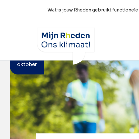
Wat is jouw Rheden gebruikt functionele
Wat is jouw Rheden
Home
Agenda
Zwerfafval opruimen met 
10
oktober