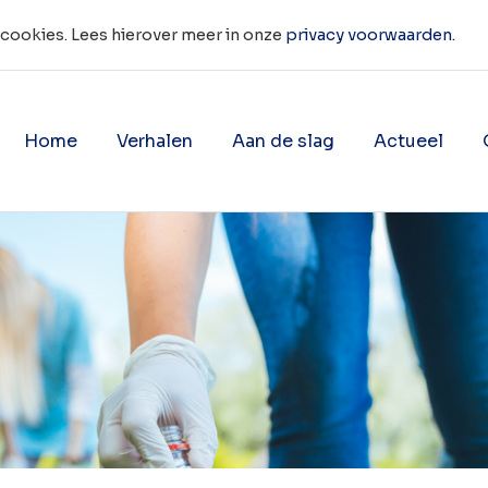
 cookies. Lees hierover meer in onze
privacy voorwaarden.
Home
Verhalen
Aan de slag
Actueel
de Zwerfafvalbrigade Velp
Toon onderliggende navigatie 
Toon onderligg