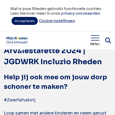
Wat is jouw Rheden gebruikt functionele cookies.
Lees hierover meer in onze
privacy voorwaarden.
Cookie instellingen
Tag:
Accepteren
Afvalestafette
Opschoondag
Wat is jouw Rheden
MENU
Afvalestafette 2024 |
JGDWRK Incluzio Rheden
Help jij ook mee om jouw dorp
schoner te maken?
#Zwerfafvalvrij
Loop samen met andere kinderen en neem gerust