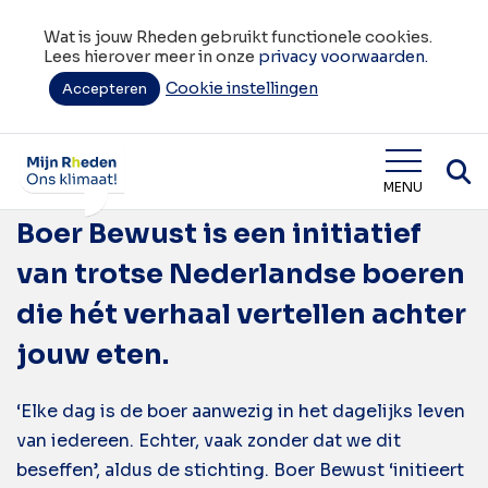
Wat is jouw Rheden gebruikt functionele cookies.
Lees hierover meer in onze
privacy voorwaarden.
Cookie instellingen
Tag:
Accepteren
beschikbaar
Thank a Farmer Day
Wat is jouw Rheden
MENU
Boer Bewust is een initiatief
van trotse Nederlandse boeren
die hét verhaal vertellen achter
jouw eten.
‘Elke dag is de boer aanwezig in het dagelijks leven
van iedereen. Echter, vaak zonder dat we dit
beseffen’, aldus de stichting. Boer Bewust ‘initieert