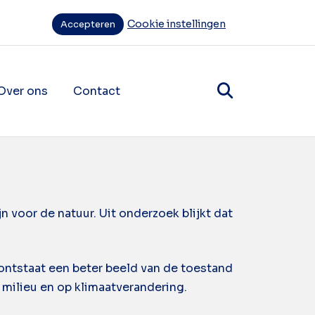
Cookie instellingen
Accepteren
Over ons
Contact
items
ende navigatie items
jn voor de natuur. Uit onderzoek blijkt dat
ng ontstaat een beter beeld van de toestand
t milieu en op klimaatverandering.