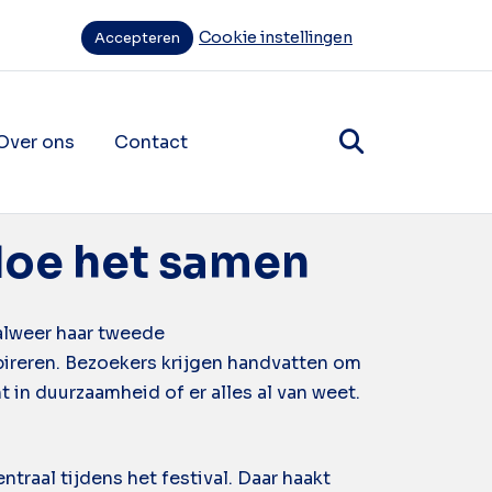
Cookie instellingen
Accepteren
Over ons
Contact
items
ende navigatie items
 doe het samen
alweer haar tweede
spireren. Bezoekers krijgen handvatten om
 in duurzaamheid of er alles al van weet.
traal tijdens het festival. Daar haakt