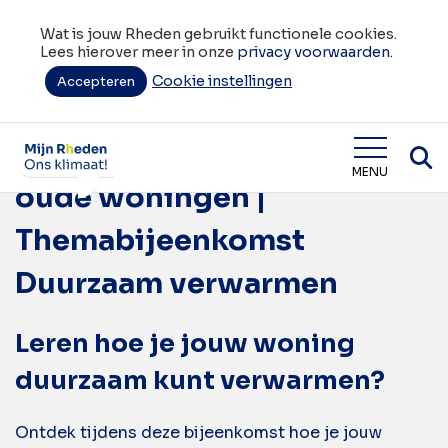
Wat is jouw Rheden gebruikt functionele cookies.
Lees hierover meer in onze
privacy voorwaarden.
Cookie instellingen
Tag:
Accepteren
Duurzaam verwarmen
Expositie Verduurzamen
Wat is jouw Rheden
MENU
oude woningen |
Themabijeenkomst
Duurzaam verwarmen
Leren hoe je jouw woning
duurzaam kunt verwarmen?
Ontdek tijdens deze bijeenkomst hoe je jouw