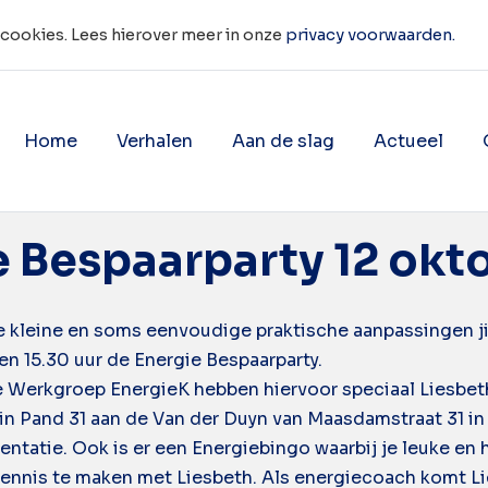
 cookies. Lees hierover meer in onze
privacy voorwaarden.
Home
Verhalen
Aan de slag
Actueel
sparen
Toon onderliggende navigatie 
Toon onderligg
e Bespaarparty 12 okt
 kleine en soms eenvoudige praktische aanpassingen jij
en 15.30 uur de Energie Bespaarparty.
Werkgroep EnergieK hebben hiervoor speciaal Liesbeth
in Pand 31 aan de Van der Duyn van Maasdamstraat 31 in
ntatie. Ook is er een Energiebingo waarbij je leuke en 
nnis te maken met Liesbeth. Als energiecoach komt Lie