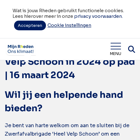
Wat is jouw Rheden gebruikt functionele cookies.
Lees hierover meer in onze
privacy voorwaarden.
Cookie instellingen
Tag:
Accepteren
Heel Rheden Schoon
Zwerfafvalbrigade Heel
Wat is jouw Rheden
MENU
Velp Schoon in 2024 op pad
| 16 maart 2024
Wil jij een helpende hand
bieden?
Je bent van harte welkom om aan te sluiten bij de
Zwerfafvalbrigade ‘Heel Velp Schoon’ om een