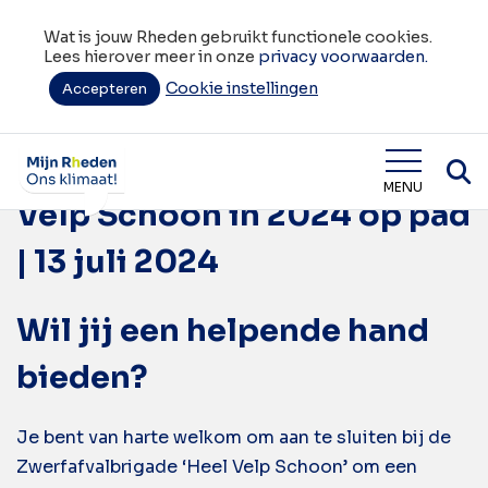
Wat is jouw Rheden gebruikt functionele cookies.
Lees hierover meer in onze
privacy voorwaarden.
Cookie instellingen
Tag:
Accepteren
Heel Velp Schoon
Zwerfafvalbrigade Heel
Wat is jouw Rheden
MENU
Velp Schoon in 2024 op pad
| 13 juli 2024
Wil jij een helpende hand
bieden?
Je bent van harte welkom om aan te sluiten bij de
Zwerfafvalbrigade ‘Heel Velp Schoon’ om een