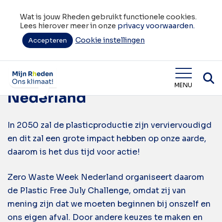
Wat is jouw Rheden gebruikt functionele cookies.
Lees hierover meer in onze
privacy voorwaarden.
Cookie instellingen
Tag:
Accepteren
impact
Zero Waste Week
Wat is jouw Rheden
MENU
Nederland
In 2050 zal de plasticproductie zijn verviervoudigd
en dit zal een grote impact hebben op onze aarde,
daarom is het dus tijd voor actie!
Zero Waste Week Nederland organiseert daarom
de Plastic Free July Challenge, omdat zij van
mening zijn dat we moeten beginnen bij onszelf en
ons eigen afval. Door andere keuzes te maken en