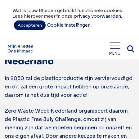
Wat is jouw Rheden gebruikt functionele cookies.
Lees hierover meer in onze
privacy voorwaarden.
Cookie instellingen
Tag:
Accepteren
levensstijl
Zero Waste Week
Wat is jouw Rheden
MENU
Nederland
In 2050 zal de plasticproductie zijn verviervoudigd
en dit zal een grote impact hebben op onze aarde,
daarom is het dus tijd voor actie!
Zero Waste Week Nederland organiseert daarom
de Plastic Free July Challenge, omdat zij van
mening zijn dat we moeten beginnen bij onszelf en
ons eigen afval. Door andere keuzes te maken en