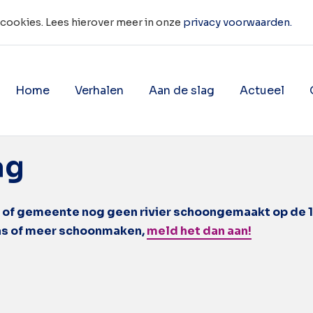
 cookies. Lees hierover meer in onze
privacy voorwaarden.
Home
Verhalen
Aan de slag
Actueel
wereld water dag
Toon onderliggende navigatie 
Toon onderligg
ag
p of gemeente nog geen rivier schoongemaakt op de 
plas of meer schoonmaken,
meld het dan aan
!