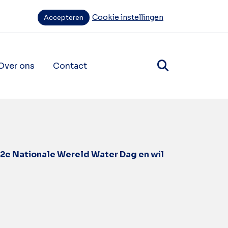
Cookie instellingen
Accepteren
Over ons
Contact
items
ende navigatie items
12e Nationale Wereld Water Dag en wil