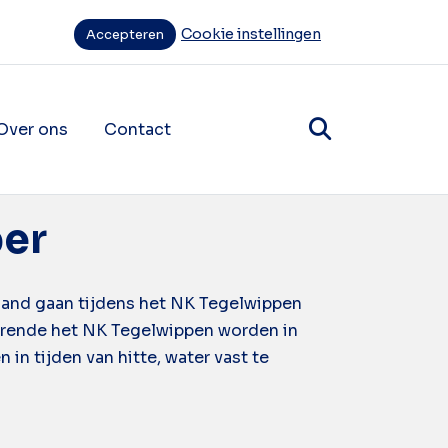
Cookie instellingen
Accepteren
Over ons
Contact
items
ende navigatie items
ber
rland gaan tijdens het NK Tegelwippen
durende het NK Tegelwippen worden in
n tijden van hitte, water vast te