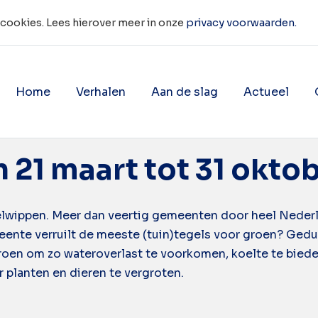
 cookies. Lees hierover meer in onze
privacy voorwaarden.
Home
Verhalen
Aan de slag
Actueel
ppen
Toon onderliggende navigatie 
Toon onderligg
21 maart tot 31 okto
egelwippen. Meer dan veertig gemeenten door heel Nede
meente verruilt de meeste (tuin)tegels voor groen? Ge
en om zo wateroverlast te voorkomen, koelte te bieden i
 planten en dieren te vergroten.