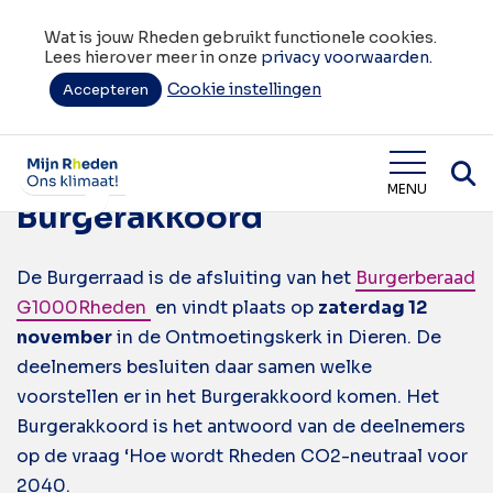
Wat is jouw Rheden gebruikt functionele cookies.
Lees hierover meer in onze
privacy voorwaarden.
Cookie instellingen
Tag:
Accepteren
voorstellen
Burgerraad | Vaststellen
Wat is jouw Rheden
MENU
Burgerakkoord
De Burgerraad is de afsluiting van het
Burgerberaad
G1000Rheden
en vindt plaats op
zaterdag 12
november
in de Ontmoetingskerk in Dieren. De
deelnemers besluiten daar samen welke
voorstellen er in het Burgerakkoord komen. Het
Burgerakkoord is het antwoord van de deelnemers
op de vraag ‘Hoe wordt Rheden CO2-neutraal voor
2040.