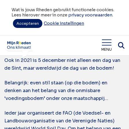
Wat is jouw Rheden gebruikt functionele cookies.
Lees hierover meer in onze
privacy voorwaarden.
Cookie instellingen
Tag:
Accepteren
Wereldbodemdag
Wereldbodemdag
Wat is jouw Rheden
MENU
Ook in 2021 is 5 december niet alleen een dag van
de Sint, maar wereldwijd de dag van de bodem!
Belangrijk: even stil staan (op die bodem) en
denken aan het belang van die onmisbare
‘voedingsbodem’ onder onze maatschappij…
Ieder jaar organiseert de FAO (de Voedsel- en
Landbouworganisatie van de Verenigde Naties)
wereldwijd World Soil Day. Om het belang van een