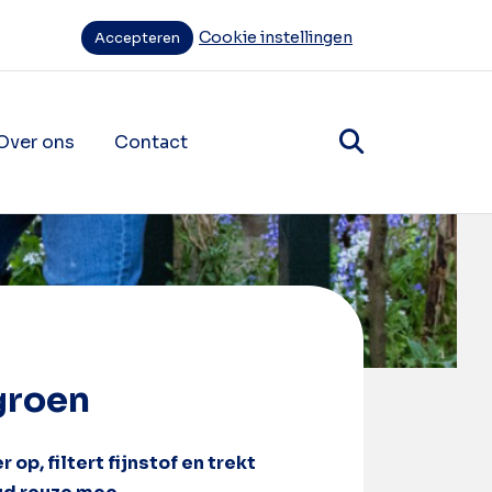
Cookie instellingen
Accepteren
Over ons
Contact
items
ende navigatie items
groen
op, filtert fijnstof en trekt