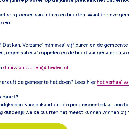
t de juiste planten op de juiste plek valt het onderh
t vergroenen van tuinen en buurten. Want in onze ge
roen.
g? Dat kan. Verzamel minimaal vijf buren en de gemeente 
en, regenwater afkoppelen en de buurt aangenamer mak
ia
duurzaamwonen@rheden.nl
ers uit de gemeente het doen? Lees hier
het verhaal van
w buurt?
arlijks een Kansenkaart uit die per gemeente laat zien 
ag duidelijk welke buurten het meest kunnen winnen bij 