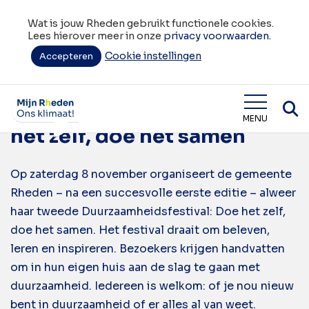
Wat is jouw Rheden gebruikt functionele cookies.
Lees hierover meer in onze
privacy voorwaarden.
Cookie instellingen
Tag:
Accepteren
Duurzaamheidsfestival
Duurzaamheidsfestival: Doe
Wat is jouw Rheden
MENU
het zelf, doe het samen
Op zaterdag 8 november organiseert de gemeente
Rheden – na een succesvolle eerste editie – alweer
haar tweede Duurzaamheidsfestival: Doe het zelf,
doe het samen. Het festival draait om beleven,
leren en inspireren. Bezoekers krijgen handvatten
om in hun eigen huis aan de slag te gaan met
duurzaamheid. Iedereen is welkom: of je nou nieuw
bent in duurzaamheid of er alles al van weet.