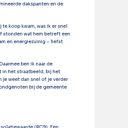
lamineerde dakspanten en de
 te koop kwam, was ik er snel
raf stonden wat hem betreft een
m en energiezuinig – liefst
 Daarmee ben ik naar de
n het straatbeeld, bij het
je weet dan snel of je verder
m bondgenoten bij de gemeente
 isolatiewaarde (RC9). Een