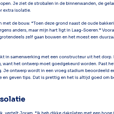
og open. Je ziet de strobalen in de binnenwanden, de ge
 extra isolatie.
 met de bouw. “Toen deze grond naast de oude bakkerij
 ergens anders, maar mijn hart ligt in Laag-Soeren.” Voo
t grotendeels zelf gaan bouwen en het moest een duurzaa
.
kt in samenwerking met een constructeur uit het dorp.
 want het ontwerp moet goedgekeurd worden. Past het i
. Je ontwerp wordt in een vroeg stadium beoordeeld en 
en geven tips. Dat is prettig en het is altijd goed o
isolatie
jk, vertelt Joram. “Ik heb dikke dakplaten met een hoge