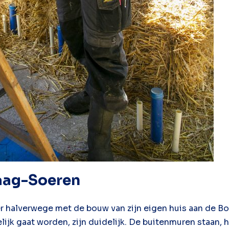
 Laag-Soeren
r halverwege met de bouw van zijn eigen huis aan de B
ijk gaat worden, zijn duidelijk. De buitenmuren staan, h