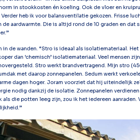
orm in stookkosten én koeling. Ook de vloer en kruipru
 Verder heb ik voor balansventilatie gekozen. Frisse l
 de aardwarmte. Die is altijd rond de 10 graden en dat 
er.”
n in de wanden. “Stro is ideaal als isolatiemateriaal. He
koper dan ‘chemisch’ isolatiemateriaal. Veel mensen zij
enovergesteld. Stro werkt brandvertragend. Mijn stro (450
dumdak met daarop zonnepanelen. Sedum werkt verkoel
rme dagen hoger. Joram voorziet dat hij uiteindelijk ze
ergie nodig dankzij de isolatie. Zonnepanelen verdienen z
ok als die potten leeg zijn, zou ik het iedereen aanraden
ijkheid.”