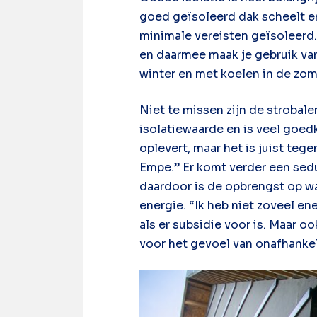
goed geïsoleerd dak scheelt en
minimale vereisten geïsoleerd.
en daarmee maak je gebruik van
winter en met koelen in de zom
Niet te missen zijn de strobale
isolatiewaarde en is veel goed
oplevert, maar het is juist teg
Empe.” Er komt verder een se
daardoor is de opbrengst op wa
energie. “Ik heb niet zoveel en
als er subsidie voor is. Maar o
voor het gevoel van onafhankel